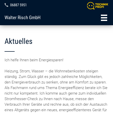
06887 5951
Walter Risch GmbH
Aktuelles
Ich helfe Ihnen beim Energiesparen!
Heizung, Strom, Wasser – die Wohnnebenkosten steigen
ständig. Zum Glück gibt es jedoch zahlreiche Möglichkeiten,
den Energieverbrauch zu senken, ohne am Komfort zu sparen.
Als Fachmann rund ums Thema Energieeffizienz berate ich Sie
nicht nur kompetent. Ich komme auch gerne zum individuellen
Stromfresser-Check zu Ihnen nach Hause, messe den
Verbrauch Ihrer Geräte und rechne aus, ob sich der Austausch
eines Altgeräts gegen ein neues, energieeffizienteres Gerät für