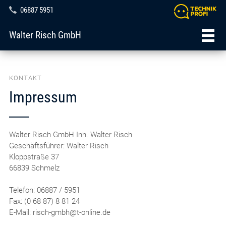
06887 5951
Walter Risch GmbH
KONTAKT
Impressum
Walter Risch GmbH Inh. Walter Risch
Geschäftsführer: Walter Risch
Kloppstraße 37
66839 Schmelz
Telefon: 06887 / 5951
Fax: (0 68 87) 8 81 24
E-Mail: risch-gmbh@t-online.de