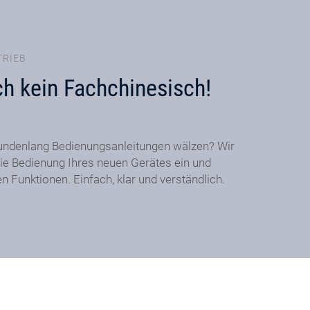
TRIEB
ch kein Fachchinesisch!
undenlang Bedienungsanleitungen wälzen? Wir
ie Bedienung Ihres neuen Gerätes ein und
en Funktionen. Einfach, klar und verständlich.