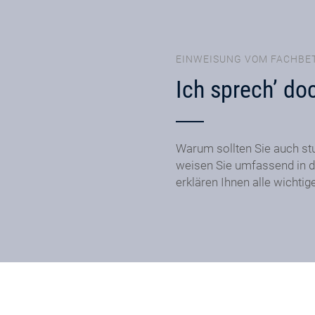
EINWEISUNG VOM FACHBE
Ich sprech’ do
Warum sollten Sie auch st
weisen Sie umfassend in d
erklären Ihnen alle wichtig