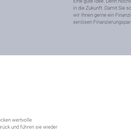
Eine gute Idee. Denn hochw
in die Zukunft. Damit Sie 
wir Ihnen gerne ein Finanz
seriösen Finanzierungspar
ecken wertvolle
urück und führen sie wieder