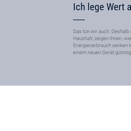
Ich lege Wert 
Das tun wir auch. Deshalb 
Haushalt, zeigen Ihnen, wie
Energieverbrauch senken k
einem neuen Gerät günstig