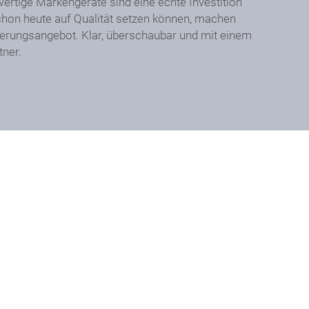
ertige Markengeräte sind eine echte Investition
schon heute auf Qualität setzen können, machen
ierungsangebot. Klar, überschaubar und mit einem
tner.