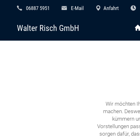
06887 5951
E-Mail
Anfahrt
Walter Risch GmbH
Wir möchten Ih
machen. Desweg
kümmern uns
Vorstellungen pass
sorgen dafür, das