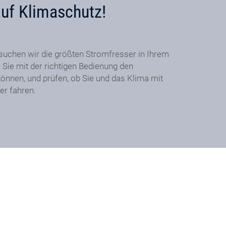
auf Klimaschutz!
suchen wir die größten Stromfresser in Ihrem
 Sie mit der richtigen Bedienung den
önnen, und prüfen, ob Sie und das Klima mit
er fahren.