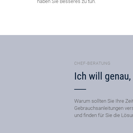
haben Sie Besseres zu tun.
CHEF-BERATUNG
Ich will genau
Warum sollten Sie Ihre Zei
Gebrauchsanleitungen ver
und finden für Sie die Lös