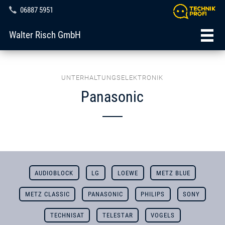
06887 5951
Walter Risch GmbH
UNTERHALTUNGSELEKTRONIK
Panasonic
AUDIOBLOCK
LG
LOEWE
METZ BLUE
METZ CLASSIC
PANASONIC
PHILIPS
SONY
TECHNISAT
TELESTAR
VOGELS