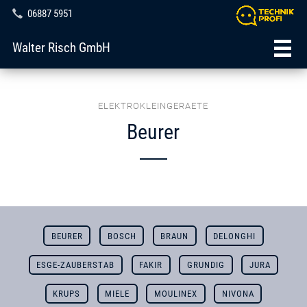
06887 5951
Walter Risch GmbH
ELEKTROKLEINGERAETE
Beurer
BEURER
BOSCH
BRAUN
DELONGHI
ESGE-ZAUBERSTAB
FAKIR
GRUNDIG
JURA
KRUPS
MIELE
MOULINEX
NIVONA