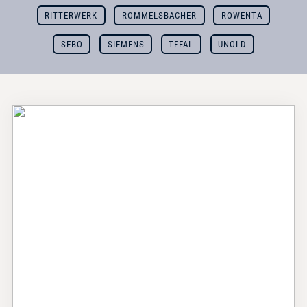
RITTERWERK
ROMMELSBACHER
ROWENTA
SEBO
SIEMENS
TEFAL
UNOLD