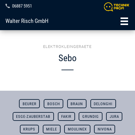
06887 5951
Walter Risch GmbH
ELEKTROKLEINGERAETE
Sebo
BEURER
BOSCH
BRAUN
DELONGHI
ESGE-ZAUBERSTAB
FAKIR
GRUNDIG
JURA
KRUPS
MIELE
MOULINEX
NIVONA