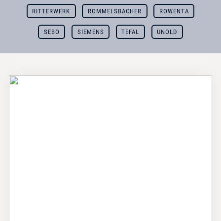
RITTERWERK
ROMMELSBACHER
ROWENTA
SEBO
SIEMENS
TEFAL
UNOLD