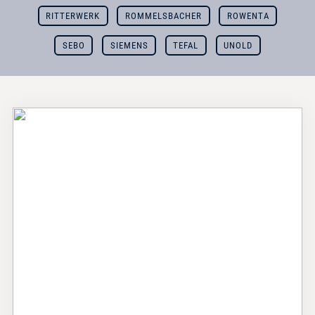
RITTERWERK
ROMMELSBACHER
ROWENTA
SEBO
SIEMENS
TEFAL
UNOLD