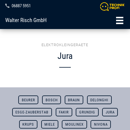
06887 5951
Walter Risch GmbH
ELEKTROKLEINGERAETE
Jura
BEURER
BOSCH
BRAUN
DELONGHI
ESGE-ZAUBERSTAB
FAKIR
GRUNDIG
JURA
KRUPS
MIELE
MOULINEX
NIVONA